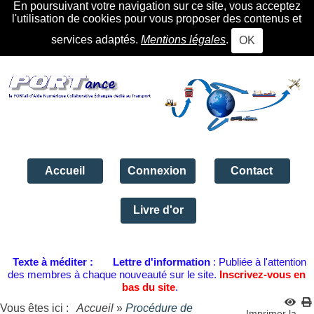
En poursuivant votre navigation sur ce site, vous acceptez
l'utilisation de cookies pour vous proposer des contenus et
services adaptés.
Mentions légales
.
OK
Accueil
Connexion
Contact
Livre d'or
Texte à méditer :
Lettre d'information
: Publiée à l'attention
des membres à chaque nouveauté sur le site.
Inscrivez-vous en
bas du site
.
Vous êtes ici :
Accueil
»
Procédure de
Imprimer la