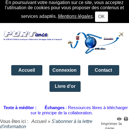
En poursuivant votre navigation sur ce site, vous acceptez
l'utilisation de cookies pour vous proposer des contenus et
services adaptés.
Mentions légales
.
OK
Accueil
Connexion
Contact
Livre d'or
Texte à méditer :
Échanges
: Ressources libres à télécharger
sur le principe de la collaboration.
Vous êtes ici :
Accueil
»
S'abonner à la lettre
Imprimer la
d'information
page...