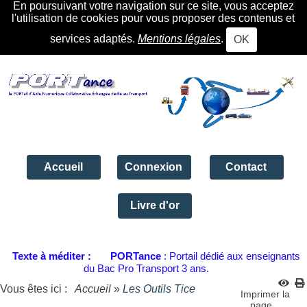
En poursuivant votre navigation sur ce site, vous acceptez
l'utilisation de cookies pour vous proposer des contenus et
services adaptés.
Mentions légales
.
OK
Accueil
Connexion
Contact
Livre d'or
Texte à méditer :
PORTance
: Portail dédié aux enseignants
du Bac Pro Transport 3 ans.
Vous êtes ici :
Accueil
»
Les Outils Tice
Imprimer la
page...