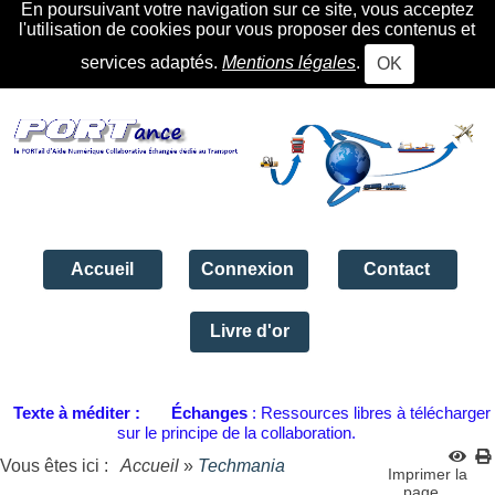
En poursuivant votre navigation sur ce site, vous acceptez
l'utilisation de cookies pour vous proposer des contenus et
services adaptés.
Mentions légales
.
OK
Accueil
Connexion
Contact
Livre d'or
Texte à méditer :
Échanges
: Ressources libres à télécharger
sur le principe de la collaboration.
Vous êtes ici :
Accueil
»
Techmania
Imprimer la
page...