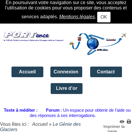
En poursuivant votre navigation sur ce site, vous acceptez
l'utilisation de cookies pour vous proposer des contenus et
services adaptés.
Mentions légales
.
OK
Accueil
Connexion
Contact
Livre d'or
Texte à méditer :
Forum
: Un espace pour obtenir de l'aide ou
des réponses à ses interrogations.
Vous êtes ici :
Accueil
»
Le Génie des
Imprimer la
Glaciers
page...