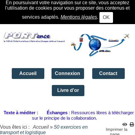
En poursuivant votre navigation sur ce site, vous acceptez
l'utilisation de cookies pour vous proposer des contenus et
services adaptés.
Mentions légales
.
OK
Accueil
Connexion
Contact
Livre d'or
Texte à méditer :
Échanges
: Ressources libres à télécharger
sur le principe de la collaboration.
Vous êtes ici :
Accueil
»
50 exercices en
Imprimer la
transport et logistique
page...