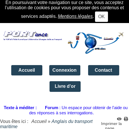
En poursuivant votre navigation sur ce site, vous acceptez
l'utilisation de cookies pour vous proposer des contenus et
services adaptés.
Mentions légales
.
OK
Accueil
Connexion
Contact
Livre d'or
Texte à méditer :
Forum
: Un espace pour obtenir de l'aide ou
des réponses à ses interrogations.
Vous êtes ici :
Accueil
»
Anglais du transport
Imprimer la
maritime
page...