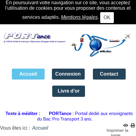
En poursuivant votre navigation sur ce site, vous acceptez
l'utilisation de cookies pour vous proposer des contenus et
services adaptés.
Mentions légales
.
OK
Accueil
Connexion
Contact
Livre d'or
Texte à méditer :
PORTance
: Portail dédié aux enseignants
du Bac Pro Transport 3 ans.
Vous êtes ici :
Accueil
Imprimer la
page...