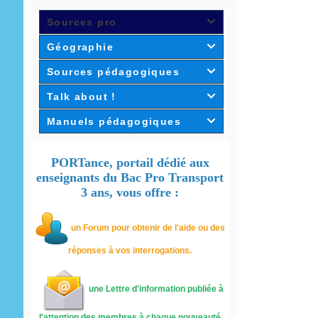
Sources pro

Géographie

Sources pédagogiques

Talk about !

Manuels pédagogiques

PORTance, portail dédié aux
enseignants du Bac Pro Transport
3 ans, vous offre :
un
Forum pour obtenir de l'aide ou des
réponses à vos interrogations.
une Lettre d'information publiée à
l'attention des membres à chaque nouveauté