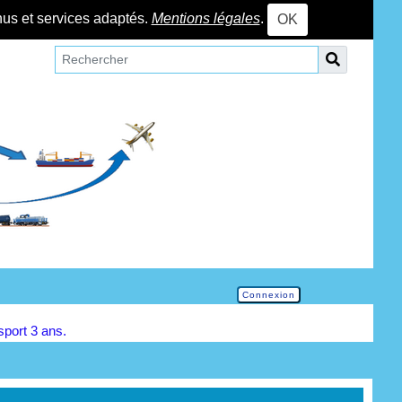
nus et services adaptés.
Mentions légales
.
OK
Connexion
nsport 3 ans.