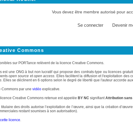
Vous devez être membre autorisé pour accé
Se connecter
Devenir 
reative Commons
onibles sur PORTance relèvent de la licence Creative Commons.
st une ONG à but non lucratif qui propose des contrats-type ou licences gratuite
ments
open source
et
open access
. Elles facilitent la diffusion et l'exploitation d
. Elles se déclinent en 6 options selon le degré de liberté que l'auteur accorde aux 
ve Commons par une
vidéo
explicative.
 licence Creative Commons retenue est appelée
BY NC
signifiant
Attribution sans
 titulaire des droits autorise l’exploitation de l’œuvre, ainsi que la création d’œuv
commerciales restant soumises à son autorisation).
cette licence
.