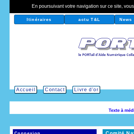
En poursuivant votre navigation sur ce site, vou
Itinéraires
actu T&L
News 
Accueil
Contact
Livre d'or
Texte à méd
Connexion
Comité Nat