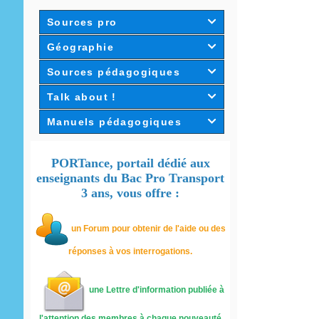
Sources pro

Géographie

Sources pédagogiques

Talk about !

Manuels pédagogiques

PORTance, portail dédié aux
enseignants du Bac Pro Transport
3 ans, vous offre :
un
Forum pour obtenir de l'aide ou des
réponses à vos interrogations.
une Lettre d'information publiée à
l'attention des membres à chaque nouveauté