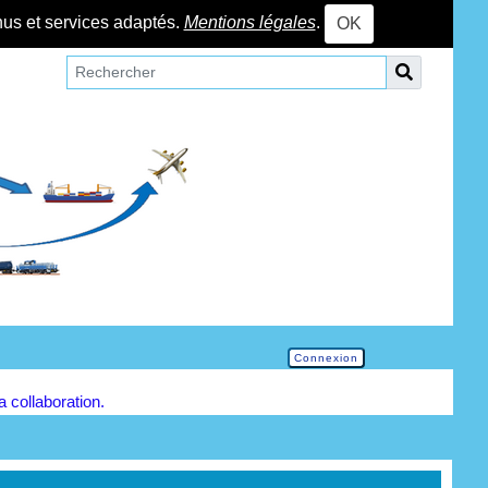
nus et services adaptés.
Mentions légales
.
OK
Connexion
la collaboration.