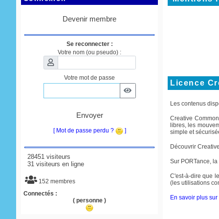
Devenir membre
Se reconnecter :
Votre nom (ou pseudo) :
Votre mot de passe
Licence C
Les contenus disp
Envoyer
Creative Commons e
libres, les mouve
[ Mot de passe perdu ?
]
simple et sécurisée
Découvrir Creati
28451 visiteurs
Sur PORTance, la
31 visiteurs en ligne
C'est-à-dire que le
152 membres
(les utilisations 
Connectés :
En savoir plus sur 
( personne )