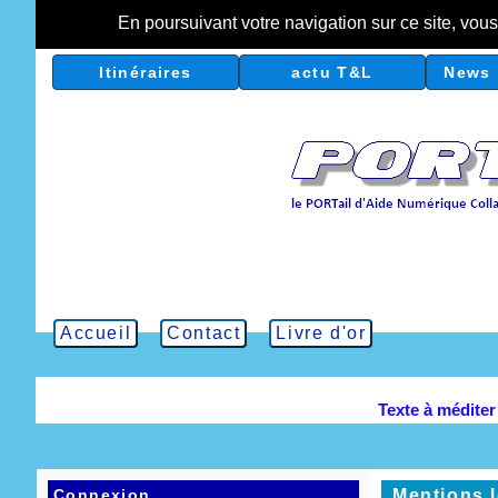
En poursuivant votre navigation sur ce site, vou
Itinéraires
actu T&L
News 
Accueil
Contact
Livre d'or
Texte à médite
Connexion
Mentions 