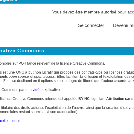
Vous devez être membre autorisé pour accé
Se connecter
Devenir 
reative Commons
onibles sur PORTance relèvent de la licence Creative Commons.
st une ONG à but non lucratif qui propose des contrats-type ou licences gratuite
ments
open source
et
open access
. Elles facilitent la diffusion et l'exploitation d
. Elles se déclinent en 6 options selon le degré de liberté que l'auteur accorde aux 
ve Commons par une
vidéo
explicative.
 licence Creative Commons retenue est appelée
BY NC
signifiant
Attribution sans
 titulaire des droits autorise l’exploitation de l’œuvre, ainsi que la création d’œuv
commerciales restant soumises à son autorisation).
cette licence
.