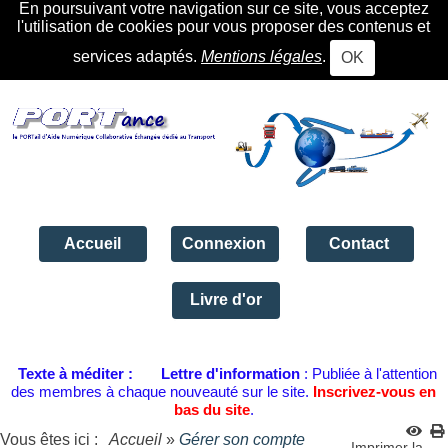
En poursuivant votre navigation sur ce site, vous acceptez
l'utilisation de cookies pour vous proposer des contenus et
services adaptés.
Mentions légales
.
OK
Accueil
Connexion
Contact
Livre d'or
Texte à méditer :
Lettre d'information
: Publiée à l'attention
des membres à chaque nouveauté sur le site.
Inscrivez-vous en
bas du site
.
Vous êtes ici :
Accueil
»
Gérer son compte
Imprimer la