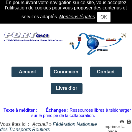
En poursuivant votre navigation sur ce site, vous acceptez
l'utilisation de cookies pour vous proposer des contenus et
services adaptés.
Mentions légales
.
OK
Accueil
Connexion
Contact
Livre d'or
Texte à méditer :
Échanges
: Ressources libres à télécharger
sur le principe de la collaboration.
Vous êtes ici :
Accueil
»
Fédération Nationale
Imprimer la
des Transports Routiers
page...