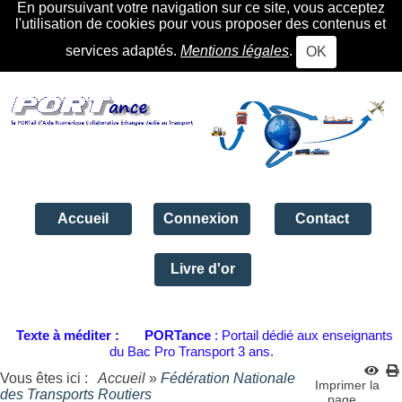
En poursuivant votre navigation sur ce site, vous acceptez
l'utilisation de cookies pour vous proposer des contenus et
services adaptés.
Mentions légales
.
OK
Accueil
Connexion
Contact
Livre d'or
Texte à méditer :
PORTance
: Portail dédié aux enseignants
du Bac Pro Transport 3 ans.
Vous êtes ici :
Accueil
»
Fédération Nationale
Imprimer la
des Transports Routiers
page...