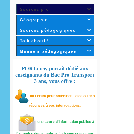
Sources pro

Géographie

Sources pédagogiques

Talk about !

Manuels pédagogiques

PORTance, portail dédié aux
enseignants du Bac Pro Transport
3 ans, vous offre :
un
Forum pour obtenir de l'aide ou des
réponses à vos interrogations.
une Lettre d'information publiée à
l'attention des membres à chaque nouveauté