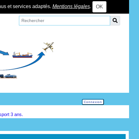
nus et services adaptés.
Mentions légales
.
OK
Connexion
nsport 3 ans.