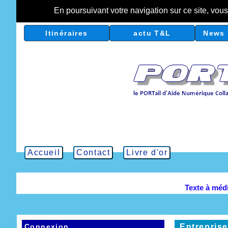
En poursuivant votre navigation sur ce site, vou
Itinéraires
actu T&L
News 
Accueil
Contact
Livre d'or
Texte à méd
Connexion
Entreprise