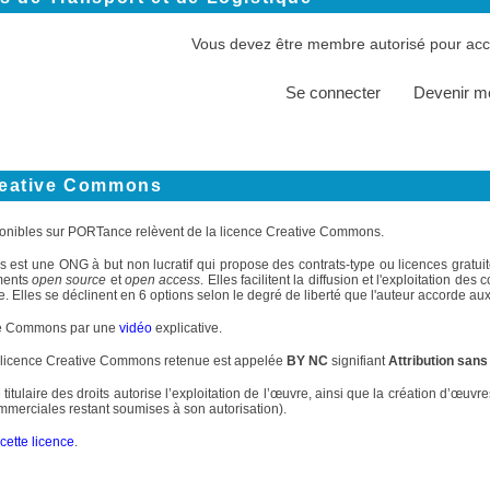
Vous devez être membre autorisé pour accé
Se connecter
Devenir 
reative Commons
onibles sur PORTance relèvent de la licence Creative Commons.
st une ONG à but non lucratif qui propose des contrats-type ou licences gratuite
ments
open source
et
open access
. Elles facilitent la diffusion et l'exploitation d
. Elles se déclinent en 6 options selon le degré de liberté que l'auteur accorde aux 
ve Commons par une
vidéo
explicative.
 licence Creative Commons retenue est appelée
BY NC
signifiant
Attribution sans
 titulaire des droits autorise l’exploitation de l’œuvre, ainsi que la création d’œuv
commerciales restant soumises à son autorisation).
cette licence
.