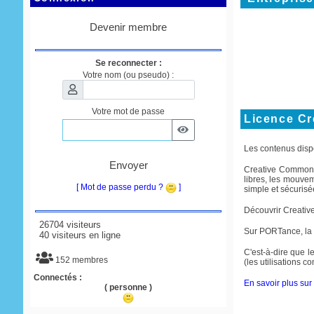
Devenir membre
Se reconnecter :
Votre nom (ou pseudo) :
Votre mot de passe
Licence C
Les contenus disp
Envoyer
Creative Commons e
libres, les mouve
[ Mot de passe perdu ?
]
simple et sécurisée
Découvrir Creati
26704 visiteurs
Sur PORTance, la
40 visiteurs en ligne
C'est-à-dire que le
152 membres
(les utilisations 
Connectés :
En savoir plus sur 
( personne )