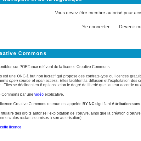
Vous devez être membre autorisé pour accé
Se connecter
Devenir 
reative Commons
onibles sur PORTance relèvent de la licence Creative Commons.
st une ONG à but non lucratif qui propose des contrats-type ou licences gratuite
ments
open source
et
open access
. Elles facilitent la diffusion et l'exploitation d
. Elles se déclinent en 6 options selon le degré de liberté que l'auteur accorde aux 
ve Commons par une
vidéo
explicative.
 licence Creative Commons retenue est appelée
BY NC
signifiant
Attribution sans
 titulaire des droits autorise l’exploitation de l’œuvre, ainsi que la création d’œuv
commerciales restant soumises à son autorisation).
cette licence
.