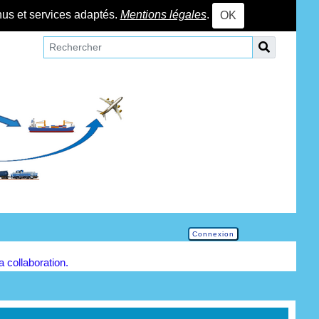
nus et services adaptés.
Mentions légales
.
OK
Connexion
la collaboration.