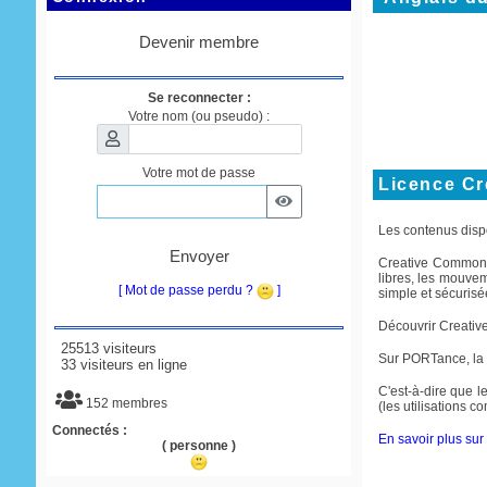
Devenir membre
Se reconnecter :
Votre nom (ou pseudo) :
Votre mot de passe
Licence C
Les contenus disp
Envoyer
Creative Commons e
libres, les mouve
[ Mot de passe perdu ?
]
simple et sécurisée
Découvrir Creati
25513 visiteurs
Sur PORTance, la
33 visiteurs en ligne
C'est-à-dire que le
152 membres
(les utilisations 
Connectés :
En savoir plus sur 
( personne )