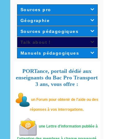
Sources pro

Géographie

Sources pédagogiques

Talk about !

Manuels pédagogiques

PORTance, portail dédié aux
enseignants du Bac Pro Transport
3 ans, vous offre :
un
Forum pour obtenir de l'aide ou des
réponses à vos interrogations.
une Lettre d'information publiée à
l'attention des membres à chaque nouveauté