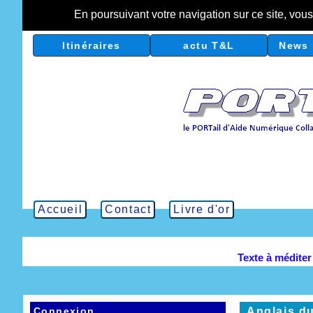
En poursuivant votre navigation sur ce site, vou
Itinéraires
actu T&L
News 
Accueil
Contact
Livre d'or
Texte à médite
Connexion
Anglais du