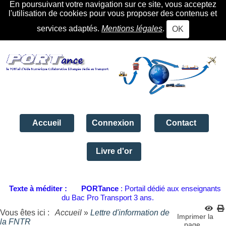
En poursuivant votre navigation sur ce site, vous acceptez
l'utilisation de cookies pour vous proposer des contenus et
services adaptés.
Mentions légales
.
OK
Accueil
Connexion
Contact
Livre d'or
Texte à méditer :
PORTance
: Portail dédié aux enseignants
du Bac Pro Transport 3 ans.
Vous êtes ici :
Accueil
»
Lettre d'information de
Imprimer la
la FNTR
page...