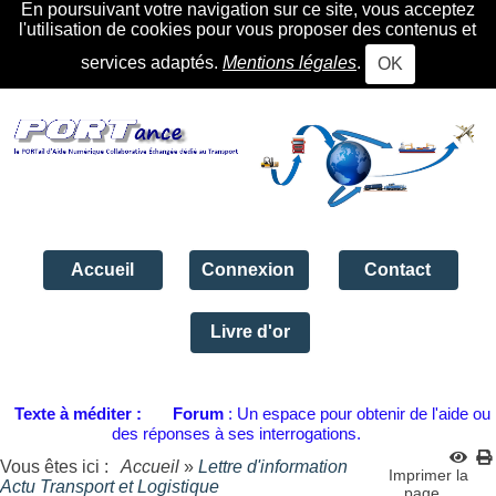
En poursuivant votre navigation sur ce site, vous acceptez
l'utilisation de cookies pour vous proposer des contenus et
services adaptés.
Mentions légales
.
OK
Accueil
Connexion
Contact
Livre d'or
Texte à méditer :
Forum
: Un espace pour obtenir de l'aide ou
des réponses à ses interrogations.
Vous êtes ici :
Accueil
»
Lettre d'information
Imprimer la
Actu Transport et Logistique
page...