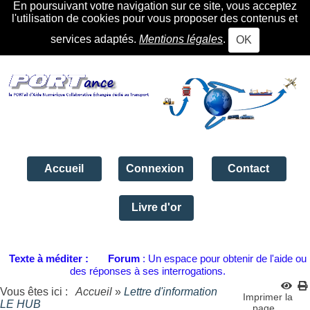
En poursuivant votre navigation sur ce site, vous acceptez
l'utilisation de cookies pour vous proposer des contenus et
services adaptés.
Mentions légales
.
OK
Accueil
Connexion
Contact
Livre d'or
Texte à méditer :
Forum
: Un espace pour obtenir de l'aide ou
des réponses à ses interrogations.
Vous êtes ici :
Accueil
»
Lettre d'information
Imprimer la
LE HUB
page...