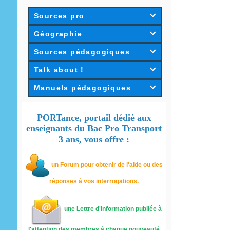
Sources pro

Géographie

Sources pédagogiques

Talk about !

Manuels pédagogiques

PORTance, portail dédié aux
enseignants du Bac Pro Transport
3 ans, vous offre :
un
Forum pour obtenir de l'aide ou des
réponses à vos interrogations.
une Lettre d'information publiée à
l'attention des membres à chaque nouveauté