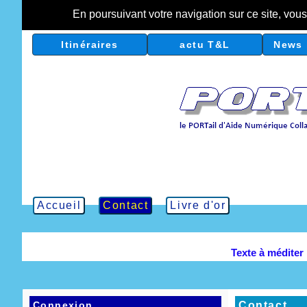
En poursuivant votre navigation sur ce site, vou
Itinéraires
actu T&L
News 
Accueil
Contact
Livre d'or
Texte à méditer
Connexion
Contact