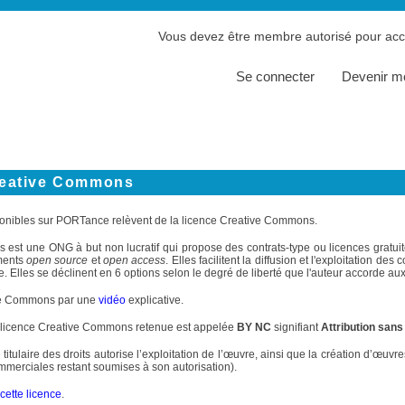
Vous devez être membre autorisé pour accé
Se connecter
Devenir 
reative Commons
onibles sur PORTance relèvent de la licence Creative Commons.
st une ONG à but non lucratif qui propose des contrats-type ou licences gratuite
ments
open source
et
open access
. Elles facilitent la diffusion et l'exploitation d
. Elles se déclinent en 6 options selon le degré de liberté que l'auteur accorde aux 
ve Commons par une
vidéo
explicative.
 licence Creative Commons retenue est appelée
BY NC
signifiant
Attribution sans
 titulaire des droits autorise l’exploitation de l’œuvre, ainsi que la création d’œuv
commerciales restant soumises à son autorisation).
cette licence
.