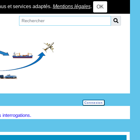
nus et services adaptés.
Mentions légales
.
OK
Connexion
s interrogations.