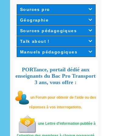
Sources pro

Géographie

Sources pédagogiques

Talk about !

Manuels pédagogiques

PORTance, portail dédié aux
enseignants du Bac Pro Transport
3 ans, vous offre :
un
Forum pour obtenir de l'aide ou des
réponses à vos interrogations.
une Lettre d'information publiée à
l'attention des membres à chaque nouveauté