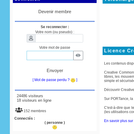
Devenir membre
Se reconnecter :
Votre nom (ou pseudo) :
Votre mot de passe
Licence C
Les contenus disp
Envoyer
Creative Commons e
libres, les mouve
[ Mot de passe perdu ?
]
simple et sécurisée
Découvrir Creati
24486 visiteurs
Sur PORTance, la
18 visiteurs en ligne
C'est-à-dire que le
152 membres
(les utilisations 
Connectés :
En savoir plus sur 
( personne )