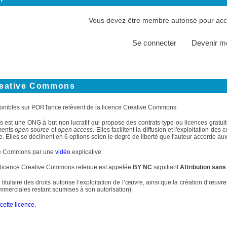
Vous devez être membre autorisé pour accé
Se connecter
Devenir 
reative Commons
onibles sur PORTance relèvent de la licence Creative Commons.
st une ONG à but non lucratif qui propose des contrats-type ou licences gratuite
ments
open source
et
open access
. Elles facilitent la diffusion et l'exploitation d
. Elles se déclinent en 6 options selon le degré de liberté que l'auteur accorde aux 
ve Commons par une
vidéo
explicative.
 licence Creative Commons retenue est appelée
BY NC
signifiant
Attribution sans
 titulaire des droits autorise l’exploitation de l’œuvre, ainsi que la création d’œuv
commerciales restant soumises à son autorisation).
cette licence
.