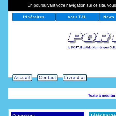
En poursuivant votre navigation sur ce site, vou
Itinéraires
actu T&L
News 
Accueil
Contact
Livre d'or
Texte à médite
Connexion
Télécharge