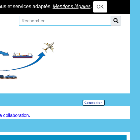
nus et services adaptés.
Mentions légales
.
OK
Connexion
la collaboration.