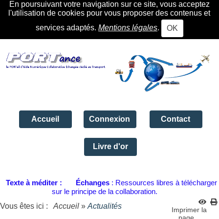
En poursuivant votre navigation sur ce site, vous acceptez
l'utilisation de cookies pour vous proposer des contenus et
services adaptés.
Mentions légales
.
OK
Accueil
Connexion
Contact
Livre d'or
Texte à méditer :
Échanges
: Ressources libres à télécharger
sur le principe de la collaboration.
Vous êtes ici :
Accueil
»
Actualités
Imprimer la
page...