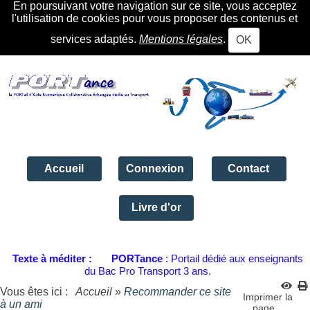
En poursuivant votre navigation sur ce site, vous acceptez
l'utilisation de cookies pour vous proposer des contenus et
services adaptés.
Mentions légales
.
OK
Accueil
Connexion
Contact
Livre d'or
Texte à méditer :
PORTance
: Portail dédié aux enseignants
du Bac Pro Transport 3 ans.
Vous êtes ici :
Accueil
»
Recommander ce site
Imprimer la
à un ami
page...